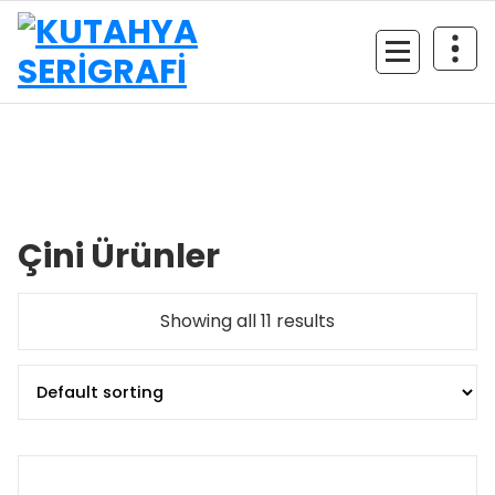
İçeriğe
geç
Çini Ürünler
Showing all 11 results