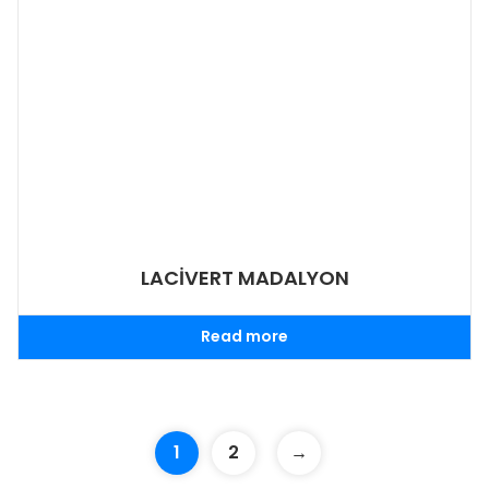
LACİVERT MADALYON
Read more
1
2
→