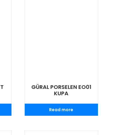
İT
GÜRAL PORSELEN EO01
KUPA
Read more