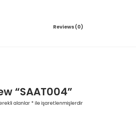
Reviews (0)
eview “SAAT004”
rekli alanlar
*
ile işaretlenmişlerdir