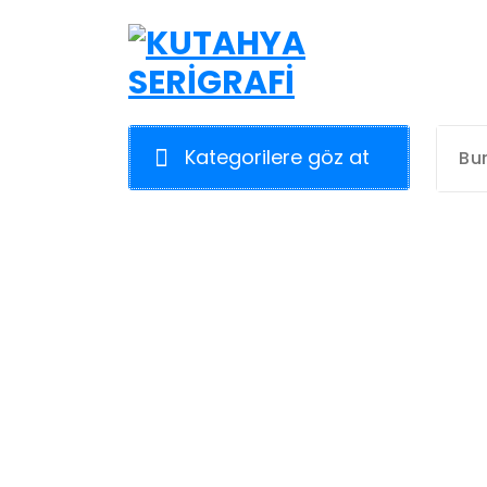
İçeriğe
geç
Kategorilere göz at