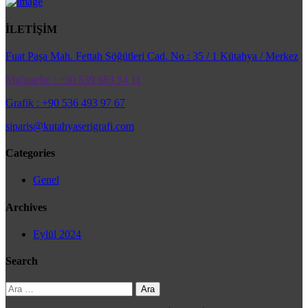
İLETİŞİM
Fuat Paşa Mah. Fettah Söğütleri Cad. No : 35 / 1 Kütahya / Merkez
Muhasebe : +90 539 663 54 11
Grafik : +90 536 493 97 67
siparis@kutahyaserigrafi.com
Categories
Genel
Archives
Eylül 2024
Search
Arama: