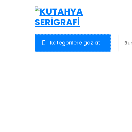
İçeriğe
geç
Kategorilere göz at