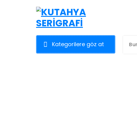
İçeriğe
geç
Kategorilere göz at