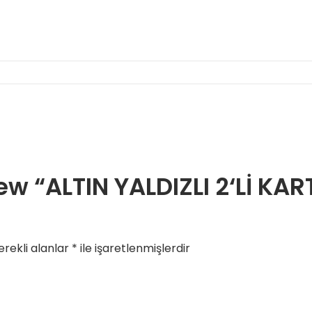
view “ALTIN YALDIZLI 2‘Lİ K
rekli alanlar
*
ile işaretlenmişlerdir