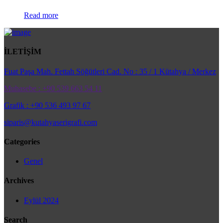
Read more
İLETİŞİM
Fuat Paşa Mah. Fettah Söğütleri Cad. No : 35 / 1 Kütahya / Merkez
Muhasebe : +90 539 663 54 11
Grafik : +90 536 493 97 67
siparis@kutahyaserigrafi.com
Categories
Genel
Archives
Eylül 2024
Search