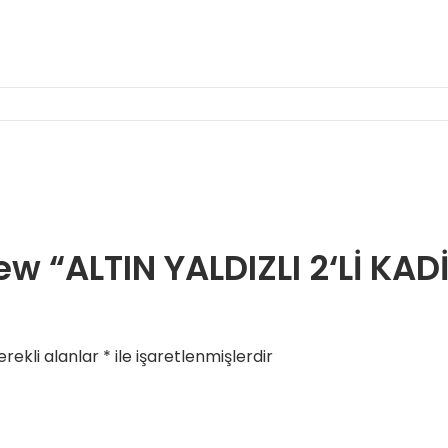
view “ALTIN YALDIZLI 2‘Lİ K
rekli alanlar
*
ile işaretlenmişlerdir