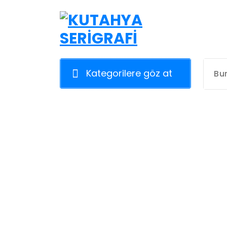
İçeriğe
geç
Kategorilere göz at