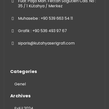
Fuat Paşa Mah. Fettah Söğütleri Cad. No :
35 / 1 Kütahya / Merkez
Muhasebe : +90 539 663 54 11
Grafik : +90 536 493 97 67
siparis@kutahyaserigrafi.com
Categories
Genel
Archives
Eylül 2024