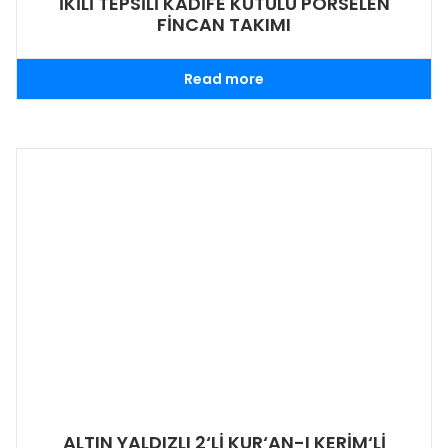
İKİLİ TEPSİLİ KADİFE KUTULU PORSELEN
FİNCAN TAKIMI
Read more
ALTIN YALDIZLI 2‘Lİ KUR‘AN-I KERİM‘Lİ